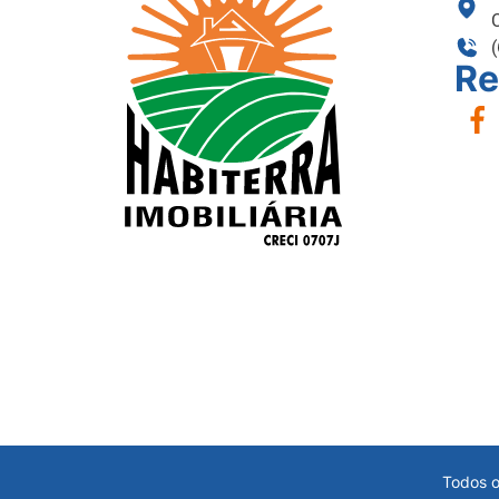
Re
Todos o