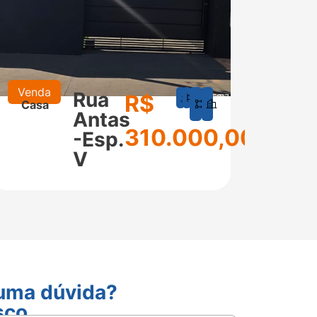
Venda
Alugu
Rua
R$
1
1
150
77
Casa
Cas
m²
m²
Antas
310.000,00
-Esp.
V
guma dúvida?
sco