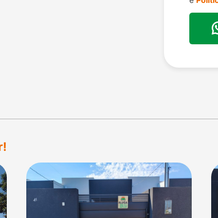
e
Polít
r!