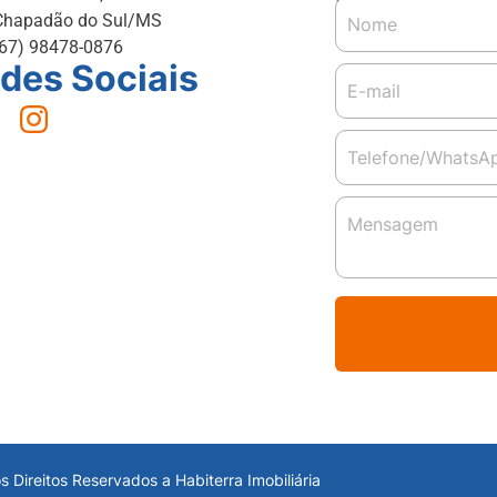
Chapadão do Sul/MS
(67) 98478-0876
des Sociais
s Direitos Reservados a Habiterra Imobiliária