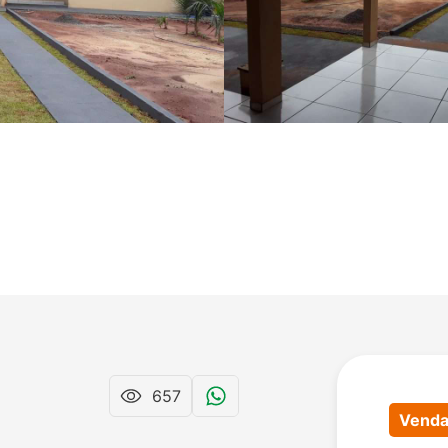
657
Vend