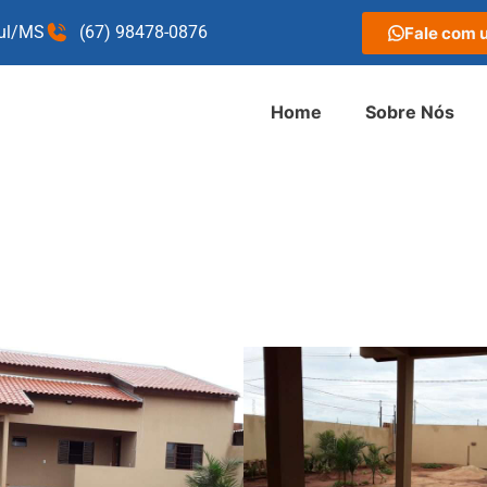
Sul/MS
(67) 98478-0876
Fale com 
Home
Sobre Nós