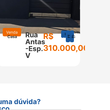
Venda
Alugu
Rua
R$
1
1
150
77
Casa
Cas
m²
m²
Antas
310.000,00
-Esp.
V
guma dúvida?
sco