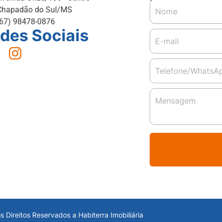
Chapadão do Sul/MS
(67) 98478-0876
des Sociais
s Direitos Reservados a Habiterra Imobiliária