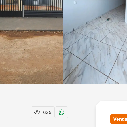
625
Vend