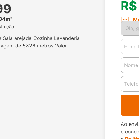
R$
99
34m²
M
trução
 Sala arejada Cozinha Lavanderia
ragem de 5x26 metros Valor
Ao envi
e conc