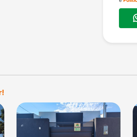
e
Polít
r!