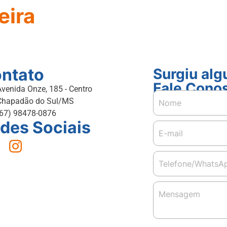
eira
ntato
Surgiu al
Fale Cono
Avenida Onze, 185 - Centro
Chapadão do Sul/MS
(67) 98478-0876
des Sociais