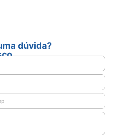
guma dúvida?
sco