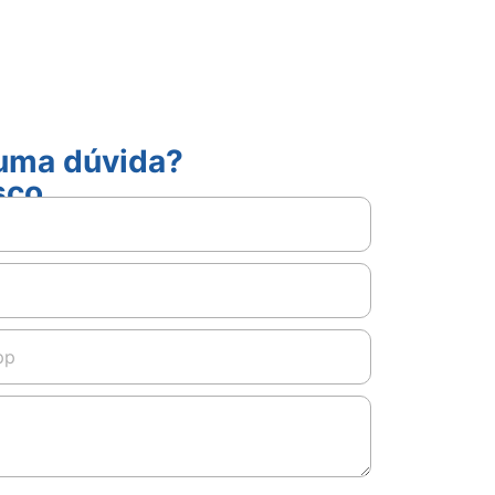
guma dúvida?
sco