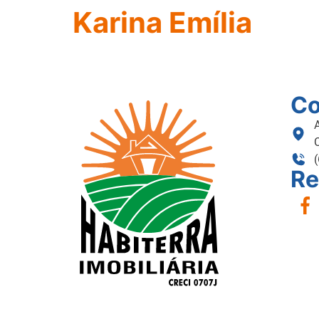
Karina Emília
Co
Re