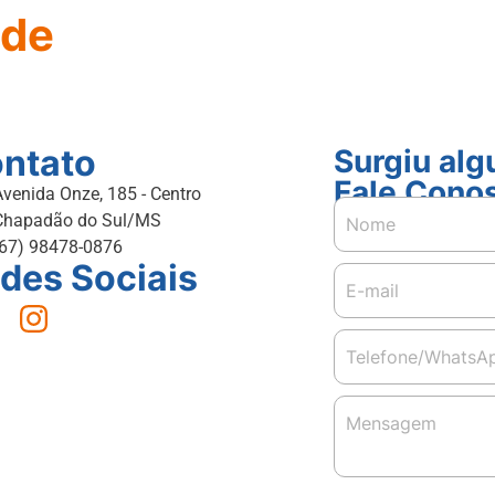
ade
ntato
Surgiu al
Fale Cono
Avenida Onze, 185 - Centro
Chapadão do Sul/MS
(67) 98478-0876
des Sociais