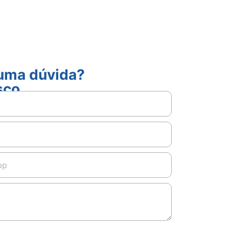
guma dúvida?
sco