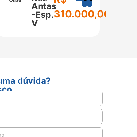
m²
m²
Antas
310.000,00
-Esp.
V
guma dúvida?
sco