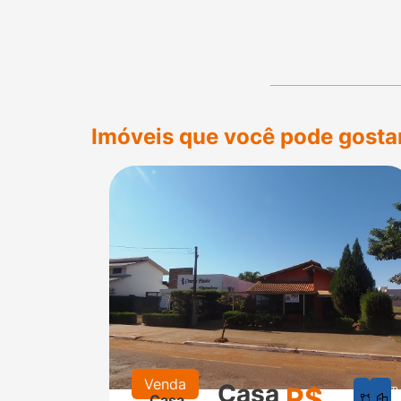
Imóveis que você pode gosta
Venda
Casa
R$
625
2
Casa