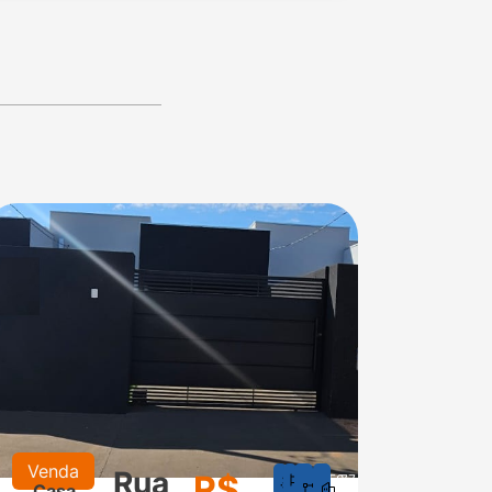
Venda
Alugu
Rua
R$
1
1
150
77
Casa
Cas