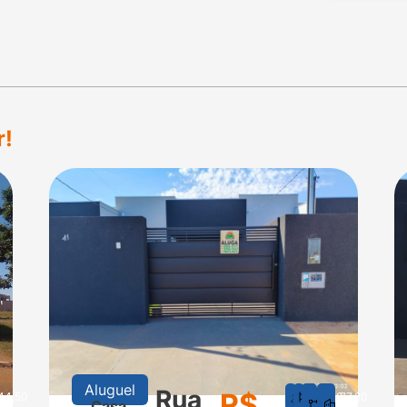
r!
Aluguel
Rua
R$
44,50
1
1
150
77,20
Casa