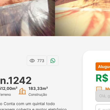
773
Alugu
R$
 n.1242
512,00m²
183,33m²
M
Terreno
Construção
ão Conta com um quintal todo
 garagem coberta e motor eletrônico