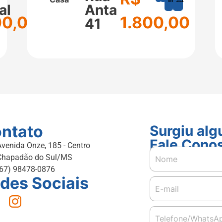
²
m²
m²
al
Anta
00,00
1.800,00
41
ntato
Surgiu al
Fale Cono
Avenida Onze, 185 - Centro
Chapadão do Sul/MS
(67) 98478-0876
des Sociais