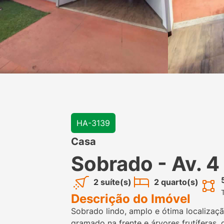
HA-3139
Casa
Sobrado - Av. 4
2 suíte(s)
2 quarto(s)
Descrição do Imóvel
Sobrado lindo, amplo e ótima localizaç
gramado na frente e árvores frutíferas,