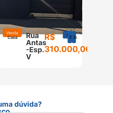
Venda
Alugu
Rua
R$
1
1
150
77
Casa
Cas
m²
m²
Antas
310.000,00
-Esp.
V
guma dúvida?
sco