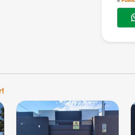
e
Polít
r!