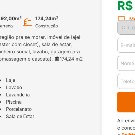
R$
292,00m²
174,24m²
M
erreno
Construção
egião pra se morar. Imóvel de laje!
ter com closet), sala de estar,
nheiro social, lavabo, garagem pra
romassagem e cascata). 🏛️174,24 m2
Laje
Lavabo
Lavanderia
Piscina
Porcelanato
Sala de Estar
Ao envi
e conc