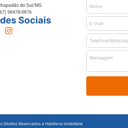
Chapadão do Sul/MS
(67) 98478-0876
des Sociais
s Direitos Reservados a Habiterra Imobiliária