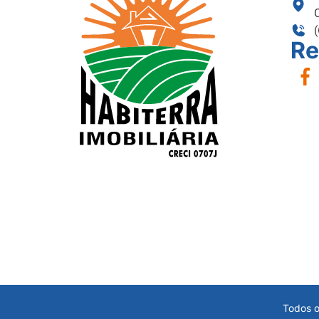
Re
Todos o