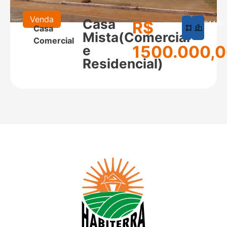
Venda
Casa
R$
625
244,50
Casa
m²
m²
Mista(Comercial
Comercial
1500.000,
e
Residencial)