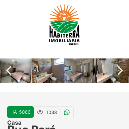
HA-5066
1038
Casa