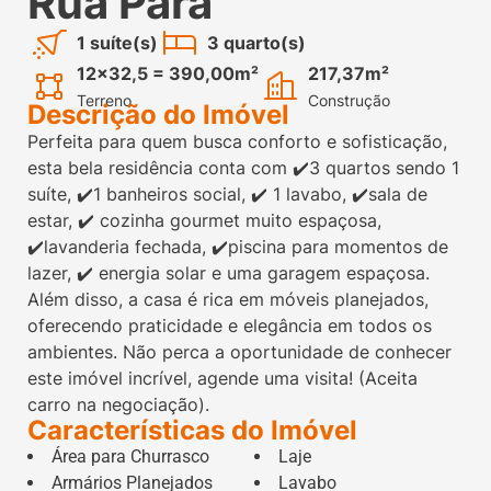
Rua Pará
1 suíte(s)
3 quarto(s)
12x32,5 = 390,00m²
217,37m²
Terreno
Construção
Descrição do Imóvel
Perfeita para quem busca conforto e sofisticação,
esta bela residência conta com ✔️3 quartos sendo 1
suíte, ✔️1 banheiros social, ✔️ 1 lavabo, ✔️sala de
estar, ✔️ cozinha gourmet muito espaçosa,
✔️lavanderia fechada, ✔️piscina para momentos de
lazer, ✔️ energia solar e uma garagem espaçosa.
Além disso, a casa é rica em móveis planejados,
oferecendo praticidade e elegância em todos os
ambientes. Não perca a oportunidade de conhecer
este imóvel incrível, agende uma visita! (Aceita
carro na negociação).
Características do Imóvel
Área para Churrasco
Laje
Armários Planejados
Lavabo