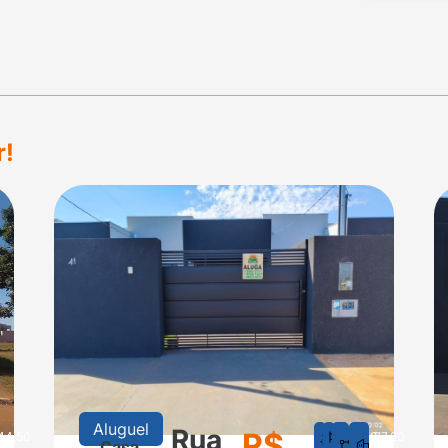
r!
Aluguel
Rua
R$
44,50
1
1
150
77,20
Casa