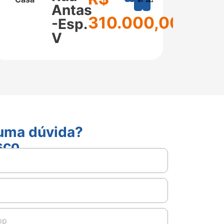
m²
m²
Antas
310.000,00
-Esp.
V
guma dúvida?
sco