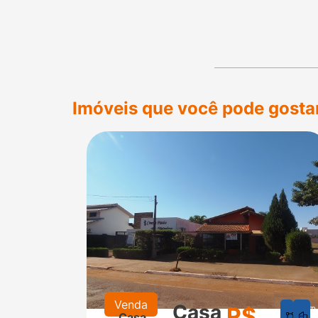
Imóveis que você pode gosta
Venda
Casa
R$
625
2
Casa