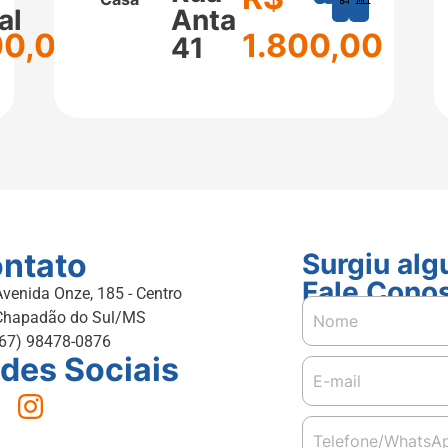
²
m²
m²
al
Anta
00,00
1.800,00
41
ntato
Surgiu al
Fale Cono
Avenida Onze, 185 - Centro
Chapadão do Sul/MS
(67) 98478-0876
des Sociais