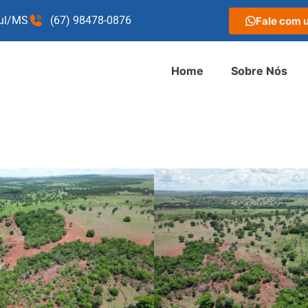
Sul/MS
(67) 98478-0876
Fale com 
Home
Sobre Nós