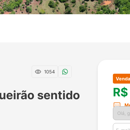
1054
Vend
R$
ueirão sentido
M