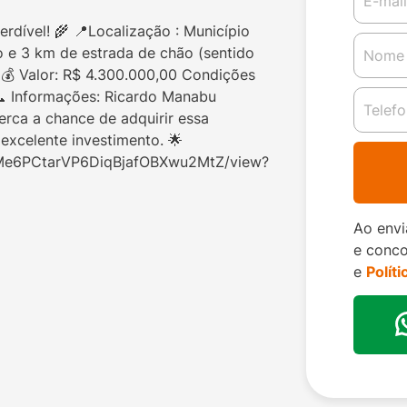
rdível! 🌾 📍Localização : Município
 e 3 km de estrada de chão (sentido
s 💰 Valor: R$ 4.300.000,00 Condições
📞 Informações: Ricardo Manabu
rca a chance de adquirir essa
excelente investimento. 🌟
U6Me6PCtarVP6DiqBjafOBXwu2MtZ/view?
Ao envi
e conc
e
Polít