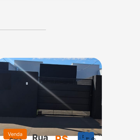
Venda
Alugu
Rua
R$
1
1
150
77
Casa
Cas