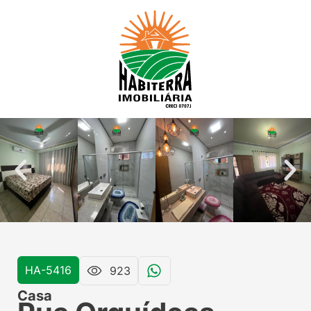
HA-5416
923
Casa