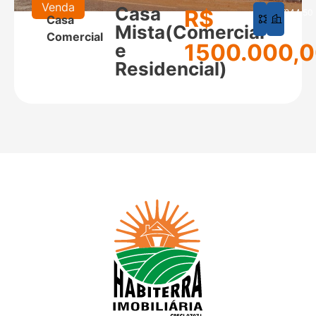
Venda
Casa
R$
625
244,50
Casa
m²
m²
Mista(Comercial
Comercial
1500.000,
e
Residencial)