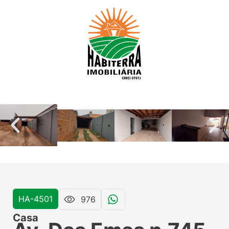
HA-4501
976
Casa