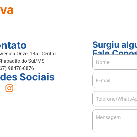
lva
ntato
Surgiu al
Fale Cono
Avenida Onze, 185 - Centro
Chapadão do Sul/MS
(67) 98478-0876
des Sociais