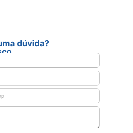
guma dúvida?
sco