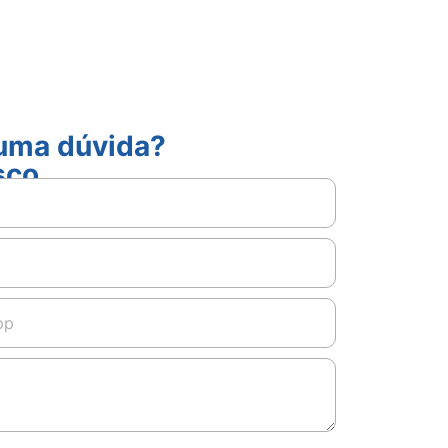
guma dúvida?
sco