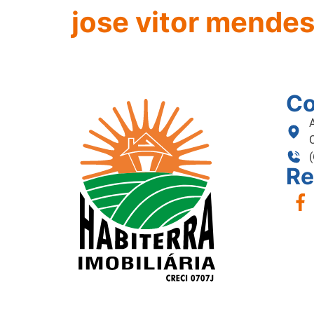
jose vitor mende
Co
Re