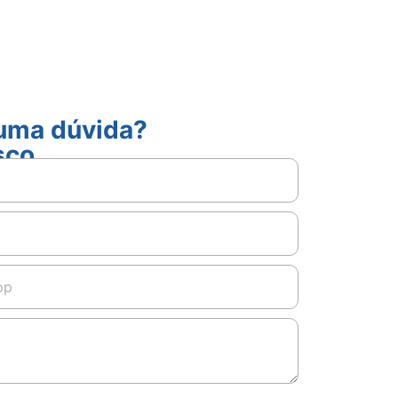
guma dúvida?
sco