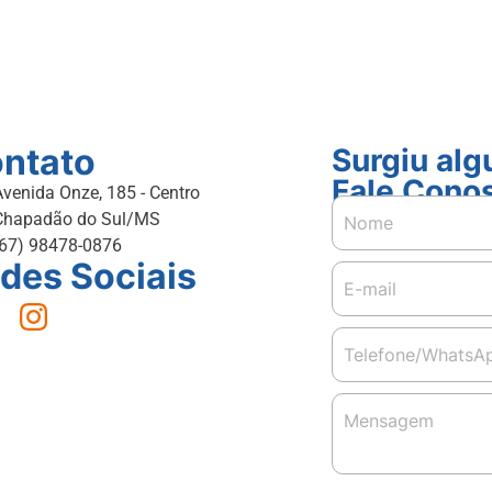
s
ntato
Surgiu al
Fale Cono
Avenida Onze, 185 - Centro
Chapadão do Sul/MS
(67) 98478-0876
des Sociais