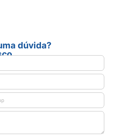
guma dúvida?
sco