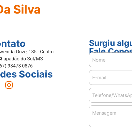
Da Silva
ntato
Surgiu al
Fale Cono
Avenida Onze, 185 - Centro
Chapadão do Sul/MS
(67) 98478-0876
des Sociais